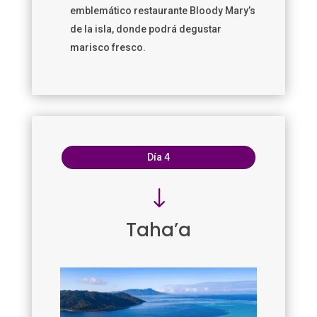
emblemático restaurante Bloody Mary’s
de la isla, donde podrá degustar
marisco fresco.
Día 4
"
Taha’a