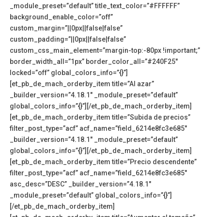
_module_preset=”default” title_text_color=”#FFFFFF”
background_enable_color=”off”
custom_margin=”||0px||false|false”
custom_padding=”||0px||false|false”
custom_css_main_element=”margin-top:-80px !important;”
border_width_all=”1px” border_color_all=”#240F25″
locked=”off” global_colors_info=”{}”]
[et_pb_de_mach_orderby_item title=”Al azar”
_builder_version=”4.18.1″ _module_preset=”default”
global_colors_info=”{}”][/et_pb_de_mach_orderby_item]
[et_pb_de_mach_orderby_item title=”Subida de precios”
filter_post_type=”acf” acf_name=”field_6214e8fc3e685″
_builder_version=”4.18.1″ _module_preset=”default”
global_colors_info=”{}”][/et_pb_de_mach_orderby_item]
[et_pb_de_mach_orderby_item title=”Precio descendente”
filter_post_type=”acf” acf_name=”field_6214e8fc3e685″
asc_desc=”DESC” _builder_version=”4.18.1″
_module_preset=”default” global_colors_info=”{}”]
[/et_pb_de_mach_orderby_item]