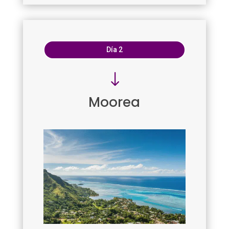
Día 2
"
Moorea