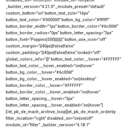
disabled_on=”off|off|off” module_id=”locyacht”
_builder_version=”4.21.0″ _module_preset=”default”
custom_button=”on” button_text_size=”16px”
button_text_color=”#000000″ button_bg_color=”#ffffff”
button_border_width=”1px” button_border_color=”#6c006f”
button_border_radius=”0px” button_letter_spacing=”3px”
button_font=”Poppins|500|||||||” button_use_icon=”off”
custom_margin=”||40px||false|false”
custom_padding=”||40px||false|false” locked=”off”
global_colors_info=”{}” button_text_color__hover=”#FFFFFF”
button_text_color__hover_enabled=”on|hover”
button_bg_color__hover=”#6c006f”
button_bg_color__hover_enabled=”on|desktop”
button_border_color__hover=”#FFFFFF”
button_border_color__hover_enabled=”on|hover”
button_letter_spacing__hover=”3px”
button_letter_spacing__hover_enabled=”on|hover”]
[/et_pb_de_mach_archive_loop][et_pb_de_mach_orderby
filter_location=”right” disabled_on=”on|on|off”
module_id=”filter” _builder_version=”4.18.1″