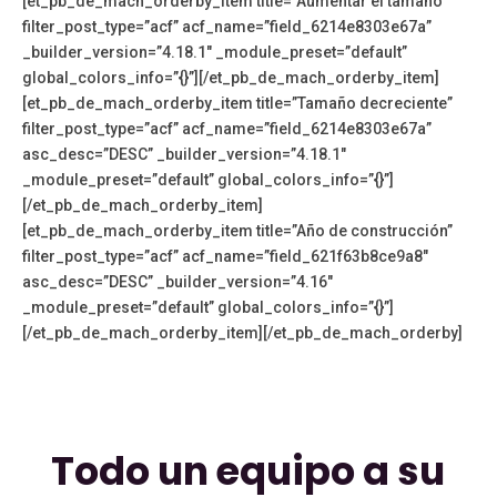
[et_pb_de_mach_orderby_item title=”Aumentar el tamaño”
filter_post_type=”acf” acf_name=”field_6214e8303e67a”
_builder_version=”4.18.1″ _module_preset=”default”
global_colors_info=”{}”][/et_pb_de_mach_orderby_item]
[et_pb_de_mach_orderby_item title=”Tamaño decreciente”
filter_post_type=”acf” acf_name=”field_6214e8303e67a”
asc_desc=”DESC” _builder_version=”4.18.1″
_module_preset=”default” global_colors_info=”{}”]
[/et_pb_de_mach_orderby_item]
[et_pb_de_mach_orderby_item title=”Año de construcción”
filter_post_type=”acf” acf_name=”field_621f63b8ce9a8″
asc_desc=”DESC” _builder_version=”4.16″
_module_preset=”default” global_colors_info=”{}”]
[/et_pb_de_mach_orderby_item][/et_pb_de_mach_orderby]
Todo un equipo a su