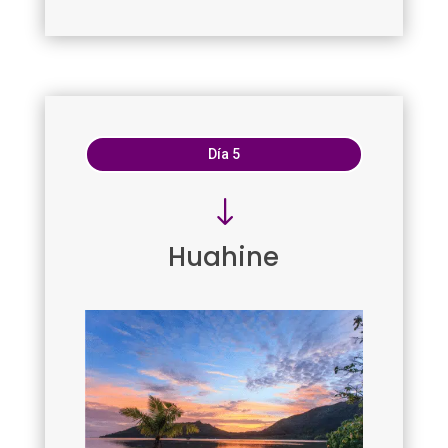
Día 5
"
Huahine