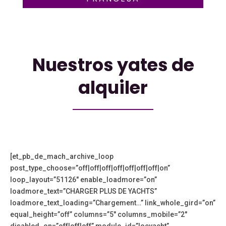
Nuestros yates de
alquiler
[et_pb_de_mach_archive_loop
post_type_choose=”off|off|off|off|off|off|off|on”
loop_layout=”51126″ enable_loadmore=”on”
loadmore_text=”CHARGER PLUS DE YACHTS”
loadmore_text_loading=”Chargement…” link_whole_gird=”on”
equal_height=”off” columns=”5″ columns_mobile=”2″