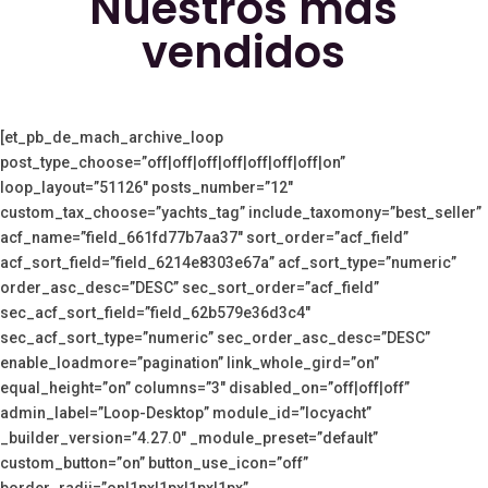
Nuestros más
vendidos
[et_pb_de_mach_archive_loop
post_type_choose=”off|off|off|off|off|off|off|on”
loop_layout=”51126″ posts_number=”12″
custom_tax_choose=”yachts_tag” include_taxomony=”best_seller”
acf_name=”field_661fd77b7aa37″ sort_order=”acf_field”
acf_sort_field=”field_6214e8303e67a” acf_sort_type=”numeric”
order_asc_desc=”DESC” sec_sort_order=”acf_field”
sec_acf_sort_field=”field_62b579e36d3c4″
sec_acf_sort_type=”numeric” sec_order_asc_desc=”DESC”
enable_loadmore=”pagination” link_whole_gird=”on”
equal_height=”on” columns=”3″ disabled_on=”off|off|off”
admin_label=”Loop-Desktop” module_id=”locyacht”
_builder_version=”4.27.0″ _module_preset=”default”
custom_button=”on” button_use_icon=”off”
border_radii=”on|1px|1px|1px|1px”