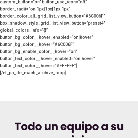
custom_button=”on” button_use_icon=”off”
border_radii=”on|1px|1px|1px|1px”
border_color_all_grid_list_view_button=”#6C006F”
box_shadow_style_grid_list_view_button=”preset4″
global_colors_info=”{}”
button_bg_color__hover_enabled=”on|hover”
button_bg_color__hover=”#6C006F”
button_bg_enable_color__hover=”on”
button_text_color__hover_enabled=”on|hover”
button_text_color__hover=”#FFFFFF”]
[/et_pb_de_mach_archive_loop]
Todo un equipo a su