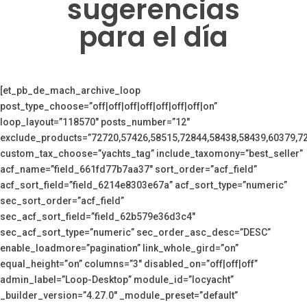
sugerencias
para el día
[et_pb_de_mach_archive_loop
post_type_choose=”off|off|off|off|off|off|off|on”
loop_layout=”118570″ posts_number=”12″
exclude_products=”72720,57426,58515,72844,58438,58439,60379,7
custom_tax_choose=”yachts_tag” include_taxomony=”best_seller”
acf_name=”field_661fd77b7aa37″ sort_order=”acf_field”
acf_sort_field=”field_6214e8303e67a” acf_sort_type=”numeric”
sec_sort_order=”acf_field”
sec_acf_sort_field=”field_62b579e36d3c4″
sec_acf_sort_type=”numeric” sec_order_asc_desc=”DESC”
enable_loadmore=”pagination” link_whole_gird=”on”
equal_height=”on” columns=”3″ disabled_on=”off|off|off”
admin_label=”Loop-Desktop” module_id=”locyacht”
_builder_version=”4.27.0″ _module_preset=”default”