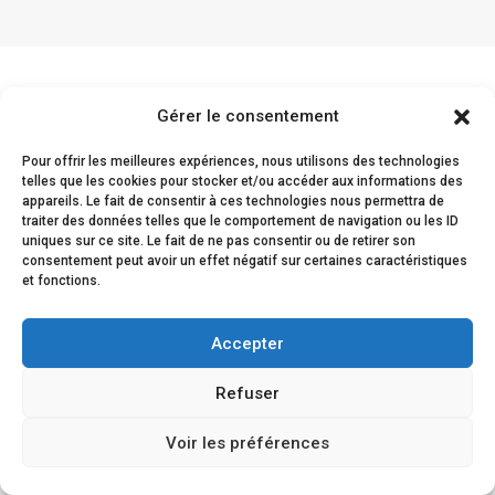
Gérer le consentement
Comentarios de los
Pour offrir les meilleures expériences, nous utilisons des technologies
clientes
telles que les cookies pour stocker et/ou accéder aux informations des
appareils. Le fait de consentir à ces technologies nous permettra de
traiter des données telles que le comportement de navigation ou les ID
uniques sur ce site. Le fait de ne pas consentir ou de retirer son
consentement peut avoir un effet négatif sur certaines caractéristiques
et fonctions.
La satisfacción de nuestros clientes queda
demostrada por su fidelidad y su renovada
Accepter
confianza en nosotros.
Refuser
Voir les préférences