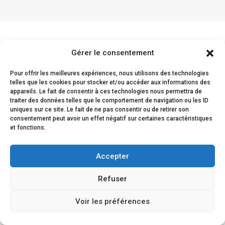
Gérer le consentement
Comentarios de los
Pour offrir les meilleures expériences, nous utilisons des technologies
clientes
telles que les cookies pour stocker et/ou accéder aux informations des
appareils. Le fait de consentir à ces technologies nous permettra de
traiter des données telles que le comportement de navigation ou les ID
uniques sur ce site. Le fait de ne pas consentir ou de retirer son
consentement peut avoir un effet négatif sur certaines caractéristiques
et fonctions.
La satisfacción de nuestros clientes queda
demostrada por su fidelidad y su renovada
Accepter
confianza en nosotros.
Refuser
Voir les préférences