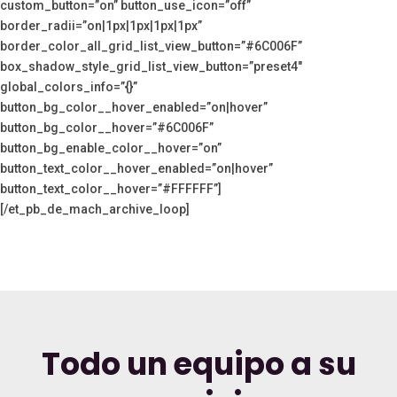
custom_button=”on” button_use_icon=”off”
border_radii=”on|1px|1px|1px|1px”
border_color_all_grid_list_view_button=”#6C006F”
box_shadow_style_grid_list_view_button=”preset4″
global_colors_info=”{}”
button_bg_color__hover_enabled=”on|hover”
button_bg_color__hover=”#6C006F”
button_bg_enable_color__hover=”on”
button_text_color__hover_enabled=”on|hover”
button_text_color__hover=”#FFFFFF”]
[/et_pb_de_mach_archive_loop]
Todo un equipo a su