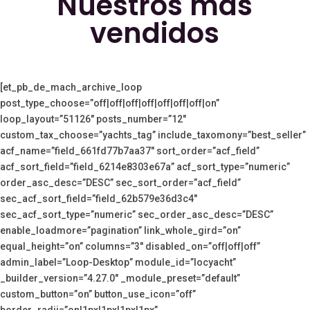
Nuestros más
vendidos
[et_pb_de_mach_archive_loop
post_type_choose=”off|off|off|off|off|off|off|on”
loop_layout=”51126″ posts_number=”12″
custom_tax_choose=”yachts_tag” include_taxomony=”best_seller”
acf_name=”field_661fd77b7aa37″ sort_order=”acf_field”
acf_sort_field=”field_6214e8303e67a” acf_sort_type=”numeric”
order_asc_desc=”DESC” sec_sort_order=”acf_field”
sec_acf_sort_field=”field_62b579e36d3c4″
sec_acf_sort_type=”numeric” sec_order_asc_desc=”DESC”
enable_loadmore=”pagination” link_whole_gird=”on”
equal_height=”on” columns=”3″ disabled_on=”off|off|off”
admin_label=”Loop-Desktop” module_id=”locyacht”
_builder_version=”4.27.0″ _module_preset=”default”
custom_button=”on” button_use_icon=”off”
border_radii=”on|1px|1px|1px|1px”