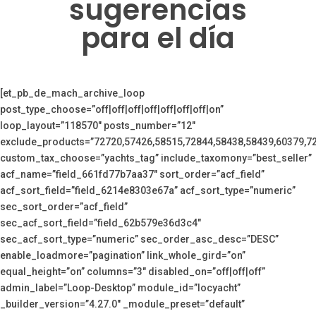
sugerencias
para el día
[et_pb_de_mach_archive_loop
post_type_choose=”off|off|off|off|off|off|off|on”
loop_layout=”118570″ posts_number=”12″
exclude_products=”72720,57426,58515,72844,58438,58439,60379,7
custom_tax_choose=”yachts_tag” include_taxomony=”best_seller”
acf_name=”field_661fd77b7aa37″ sort_order=”acf_field”
acf_sort_field=”field_6214e8303e67a” acf_sort_type=”numeric”
sec_sort_order=”acf_field”
sec_acf_sort_field=”field_62b579e36d3c4″
sec_acf_sort_type=”numeric” sec_order_asc_desc=”DESC”
enable_loadmore=”pagination” link_whole_gird=”on”
equal_height=”on” columns=”3″ disabled_on=”off|off|off”
admin_label=”Loop-Desktop” module_id=”locyacht”
_builder_version=”4.27.0″ _module_preset=”default”