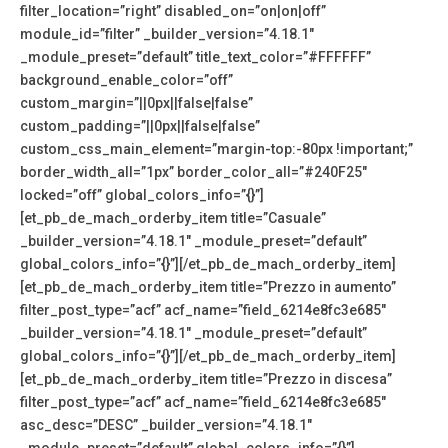
filter_location=”right” disabled_on=”on|on|off”
module_id=”filter” _builder_version=”4.18.1″
_module_preset=”default” title_text_color=”#FFFFFF”
background_enable_color=”off”
custom_margin=”||0px||false|false”
custom_padding=”||0px||false|false”
custom_css_main_element=”margin-top:-80px !important;”
border_width_all=”1px” border_color_all=”#240F25″
locked=”off” global_colors_info=”{}”]
[et_pb_de_mach_orderby_item title=”Casuale”
_builder_version=”4.18.1″ _module_preset=”default”
global_colors_info=”{}”][/et_pb_de_mach_orderby_item]
[et_pb_de_mach_orderby_item title=”Prezzo in aumento”
filter_post_type=”acf” acf_name=”field_6214e8fc3e685″
_builder_version=”4.18.1″ _module_preset=”default”
global_colors_info=”{}”][/et_pb_de_mach_orderby_item]
[et_pb_de_mach_orderby_item title=”Prezzo in discesa”
filter_post_type=”acf” acf_name=”field_6214e8fc3e685″
asc_desc=”DESC” _builder_version=”4.18.1″