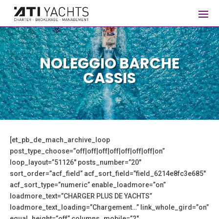
NOLEGGIO BARCHE
CASSIS
[et_pb_de_mach_archive_loop
post_type_choose=”off|off|off|off|off|off|off|on”
loop_layout=”51126″ posts_number=”20″
sort_order=”acf_field” acf_sort_field=”field_6214e8fc3e685″
acf_sort_type=”numeric” enable_loadmore=”on”
loadmore_text=”CHARGER PLUS DE YACHTS”
loadmore_text_loading=”Chargement…” link_whole_gird=”on”
equal_height=”off” columns_mobile=”2″