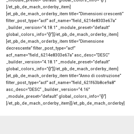
_module_preset=”default” global_colors_info=”{}”]
[/et_pb_de_mach_orderby_item]
[et_pb_de_mach_orderby_item title=”Dimensioni crescenti”
filter_post_type=”acf” acf_name=”field_6214e8303e67a”
_builder_version=”4.18.1″ _module_preset=”default”
global_colors_info=”{}”][/et_pb_de_mach_orderby_item]
[et_pb_de_mach_orderby_item title=”Dimensione
decrescente” filter_post_type=”acf”
acf_name=”field_6214e8303e67a” asc_desc=”DESC”
_builder_version=”4.18.1″ _module_preset=”default”
global_colors_info=”{}”][/et_pb_de_mach_orderby_item]
[et_pb_de_mach_orderby_item title=”Anno di costruzione”
filter_post_type=”acf” acf_name=”field_621f63b8ce9a8″
asc_desc=”DESC” _builder_version=”4.16″
_module_preset=”default” global_colors_info=”{}”]
[/et_pb_de_mach_orderby_item][/et_pb_de_mach_orderby]