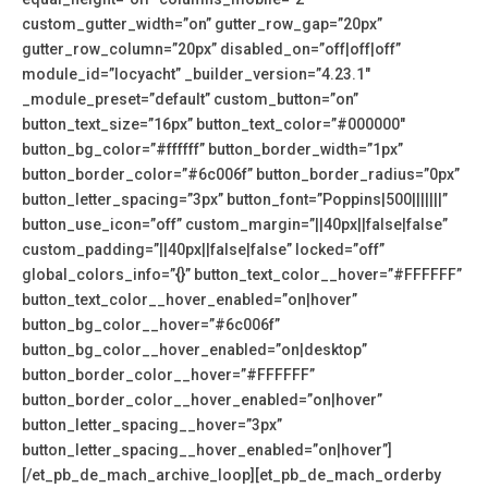
custom_gutter_width=”on” gutter_row_gap=”20px”
gutter_row_column=”20px” disabled_on=”off|off|off”
module_id=”locyacht” _builder_version=”4.23.1″
_module_preset=”default” custom_button=”on”
button_text_size=”16px” button_text_color=”#000000″
button_bg_color=”#ffffff” button_border_width=”1px”
button_border_color=”#6c006f” button_border_radius=”0px”
button_letter_spacing=”3px” button_font=”Poppins|500|||||||”
button_use_icon=”off” custom_margin=”||40px||false|false”
custom_padding=”||40px||false|false” locked=”off”
global_colors_info=”{}” button_text_color__hover=”#FFFFFF”
button_text_color__hover_enabled=”on|hover”
button_bg_color__hover=”#6c006f”
button_bg_color__hover_enabled=”on|desktop”
button_border_color__hover=”#FFFFFF”
button_border_color__hover_enabled=”on|hover”
button_letter_spacing__hover=”3px”
button_letter_spacing__hover_enabled=”on|hover”]
[/et_pb_de_mach_archive_loop][et_pb_de_mach_orderby