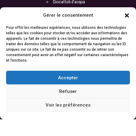
Giocattoli d’acqua
Gérer le consentement
CARTA DEL NAVIGATORE
Pour offrir les meilleures expériences, nous utilisons des technologies
telles que les cookies pour stocker et/ou accéder aux informations des
appareils. Le fait de consentir à ces technologies nous permettra de
Noleggio barche a Monaco
traiter des données telles que le comportement de navigation ou les ID
uniques sur ce site. Le fait de ne pas consentir ou de retirer son
Noleggio barche Cannes
consentement peut avoir un effet négatif sur certaines caractéristiques
Noleggio barche Saint-Tropez
et fonctions.
Noleggio barche Antibes
Accepter
Noleggio barche a Nizza
Refuser
CONTATTO
Voir les préférences
Ufficio :
ATI Yachts
17 boulevard de la Croisette
06400 Cannes