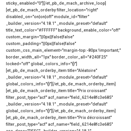
sticky_enabled="0"][/et_pb_de_mach_archive_loop]
[et_pb_de_mach_orderby filter_location="right"
disabled_on="on|on|off" module_id="filter"
_builder_version="4.18.1" _module_preset="default"
title_text_color="#FFFFFF" background_enable_color="off"
custom_margin="||0px||false|false"
custom_padding="||0px||false|false"
custom_css_main_element="margin-top:-80px !important;"
border_width_all="1px" border_color_all="#240F25"
locked="off" global_colors_info="{}"]
[et_pb_de_mach_orderby_item title="Aléatoire"
_builder_version="4.18.1" _module_preset="default"
global_colors_info="{}"][/et_pb_de_mach_orderby_item]
[et_pb_de_mach_orderby_item title="Prix croissant"
filter_post_type="acf" acf_name="field_6214e8fc3e685"
_builder_version="4.18.1" _module_preset="default"
global_colors_info="{}"][/et_pb_de_mach_orderby_item]
[et_pb_de_mach_orderby_item title="Prix décroissant"
filter_post_type="acf" acf_name="field_6214e8fc3e685"