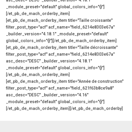
asc_desc="DESC" _builder_version="4.18.1"
_module_preset="default" global_colors_info="{}"]
[/et_pb_de_mach_orderby_item]
[et_pb_de_mach_orderby_item title="Taille croissante"
filter_post_type="acf" acf_name="field_6214e8303e67a"
_builder_version="4.18.1" _module_preset="default"
global_colors_info="{}"][/et_pb_de_mach_orderby_item]
[et_pb_de_mach_orderby_item title="Taille décroissante"
filter_post_type="acf" acf_name="field_6214e8303e67a"
asc_desc="DESC" _builder_version="4.18.1"
_module_preset="default" global_colors_info="{}"]
[/et_pb_de_mach_orderby_item]
[et_pb_de_mach_orderby_item title="Année de construction"
filter_post_type="acf" acf_name="field_621f63b8ce9a8"
asc_desc="DESC" _builder_version="4.16"
_module_preset="default" global_colors_info="{}"]
[/et_pb_de_mach_orderby_item][/et_pb_de_mach_orderby]