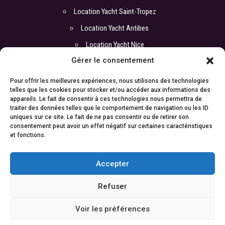
Location Yacht Saint-Tropez
Location Yacht Antibes
Location Yacht Nice
Gérer le consentement
COORDONNÉES
Pour offrir les meilleures expériences, nous utilisons des technologies
telles que les cookies pour stocker et/ou accéder aux informations des
appareils. Le fait de consentir à ces technologies nous permettra de
Bureau :
traiter des données telles que le comportement de navigation ou les ID
ATI Yachts
uniques sur ce site. Le fait de ne pas consentir ou de retirer son
17 boulevard de la Croisette
consentement peut avoir un effet négatif sur certaines caractéristiques
06400 Cannes
et fonctions.
Cyril : +33 6 67 88 98 06
Contact :
contact@atiyachts.com
Accepter
© 2024
ATI Yachts |
Mentions légales
| Tous droits
Refuser
réservés
Voir les préférences