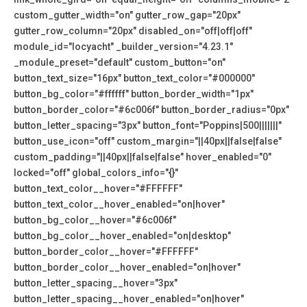
custom_gutter_width="on" gutter_row_gap="20px"
gutter_row_column="20px" disabled_on="off|off|off"
module_id="locyacht" _builder_version="4.23.1"
_module_preset="default" custom_button="on"
button_text_size="16px" button_text_color="#000000"
button_bg_color="#ffffff" button_border_width="1px"
button_border_color="#6c006f" button_border_radius="0px"
button_letter_spacing="3px" button_font="Poppins|500|||||||"
button_use_icon="off" custom_margin="||40px||false|false"
custom_padding="||40px||false|false" hover_enabled="0"
locked="off" global_colors_info="{}"
button_text_color__hover="#FFFFFF"
button_text_color__hover_enabled="on|hover"
button_bg_color__hover="#6c006f"
button_bg_color__hover_enabled="on|desktop"
button_border_color__hover="#FFFFFF"
button_border_color__hover_enabled="on|hover"
button_letter_spacing__hover="3px"
button_letter_spacing__hover_enabled="on|hover"