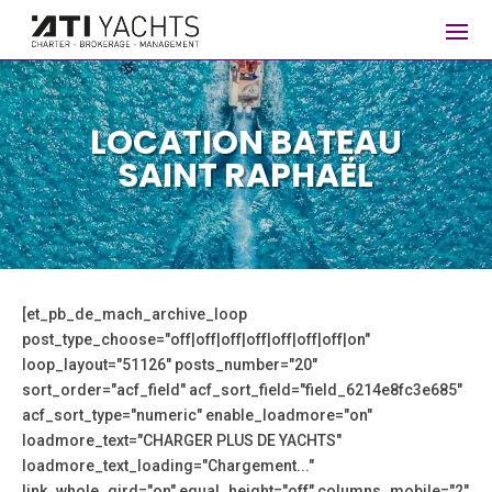
LOCATION BATEAU
SAINT RAPHAËL
[et_pb_de_mach_archive_loop
post_type_choose="off|off|off|off|off|off|off|on"
loop_layout="51126" posts_number="20"
sort_order="acf_field" acf_sort_field="field_6214e8fc3e685"
acf_sort_type="numeric" enable_loadmore="on"
loadmore_text="CHARGER PLUS DE YACHTS"
loadmore_text_loading="Chargement..."
link_whole_gird="on" equal_height="off" columns_mobile="2"