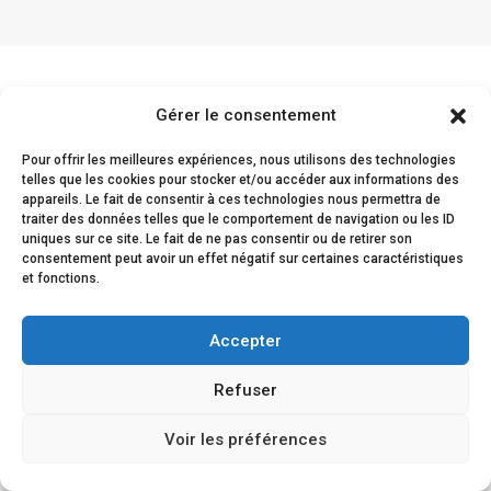
Gérer le consentement
Comentarios de los
Pour offrir les meilleures expériences, nous utilisons des technologies
clientes
telles que les cookies pour stocker et/ou accéder aux informations des
appareils. Le fait de consentir à ces technologies nous permettra de
traiter des données telles que le comportement de navigation ou les ID
uniques sur ce site. Le fait de ne pas consentir ou de retirer son
consentement peut avoir un effet négatif sur certaines caractéristiques
et fonctions.
La satisfacción de nuestros clientes queda
demostrada por su fidelidad y su renovada
Accepter
confianza en nosotros.
Refuser
Voir les préférences