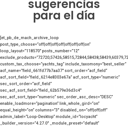
sugerencias
para el día
[et_pb_de_mach_archive_loop
post_type_choose=”off|off|off|off|off|off|off|on”
loop_layout=”118570″ posts_number=”12″
exclude_products=”72720,57426,58515,72844,58438,58439,60379,7
custom_tax_choose=”yachts_tag” include_taxomony=”best_seller”
acf_name=”field_661fd77b7aa37″ sort_order=”acf_field”
acf_sort_field=”field_6214e8303e67a” acf_sort_type=”numeric”
sec_sort_order=”acf_field”
sec_acf_sort_field=”field_62b579e36d3c4″
sec_acf_sort_type=”numeric” sec_order_asc_desc=”DESC”
enable_loadmore=”pagination” link_whole_gird=”on”
equal_height=”on” columns=”3″ disabled_on=”off|off|off”
admin_label=”Loop-Desktop” module_id=”locyacht”
_builder_version=”4.27.0″ _module_preset=”default”