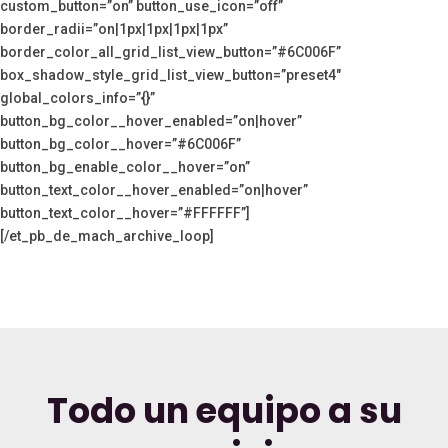
custom_button=”on” button_use_icon=”off”
border_radii=”on|1px|1px|1px|1px”
border_color_all_grid_list_view_button=”#6C006F”
box_shadow_style_grid_list_view_button=”preset4″
global_colors_info=”{}”
button_bg_color__hover_enabled=”on|hover”
button_bg_color__hover=”#6C006F”
button_bg_enable_color__hover=”on”
button_text_color__hover_enabled=”on|hover”
button_text_color__hover=”#FFFFFF”]
[/et_pb_de_mach_archive_loop]
Todo un equipo a su