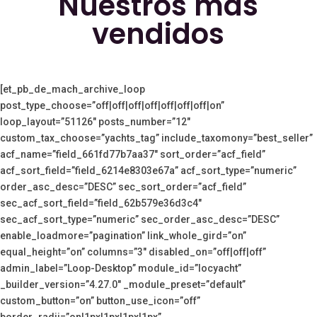
Nuestros más
vendidos
[et_pb_de_mach_archive_loop
post_type_choose=”off|off|off|off|off|off|off|on”
loop_layout=”51126″ posts_number=”12″
custom_tax_choose=”yachts_tag” include_taxomony=”best_seller”
acf_name=”field_661fd77b7aa37″ sort_order=”acf_field”
acf_sort_field=”field_6214e8303e67a” acf_sort_type=”numeric”
order_asc_desc=”DESC” sec_sort_order=”acf_field”
sec_acf_sort_field=”field_62b579e36d3c4″
sec_acf_sort_type=”numeric” sec_order_asc_desc=”DESC”
enable_loadmore=”pagination” link_whole_gird=”on”
equal_height=”on” columns=”3″ disabled_on=”off|off|off”
admin_label=”Loop-Desktop” module_id=”locyacht”
_builder_version=”4.27.0″ _module_preset=”default”
custom_button=”on” button_use_icon=”off”
border_radii=”on|1px|1px|1px|1px”