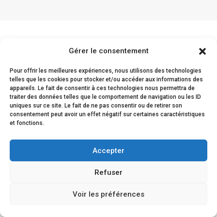
Gérer le consentement
Comentarios de los
Pour offrir les meilleures expériences, nous utilisons des technologies
clientes
telles que les cookies pour stocker et/ou accéder aux informations des
appareils. Le fait de consentir à ces technologies nous permettra de
traiter des données telles que le comportement de navigation ou les ID
uniques sur ce site. Le fait de ne pas consentir ou de retirer son
consentement peut avoir un effet négatif sur certaines caractéristiques
et fonctions.
La satisfacción de nuestros clientes queda
demostrada por su fidelidad y su renovada
Accepter
confianza en nosotros.
Refuser
Voir les préférences