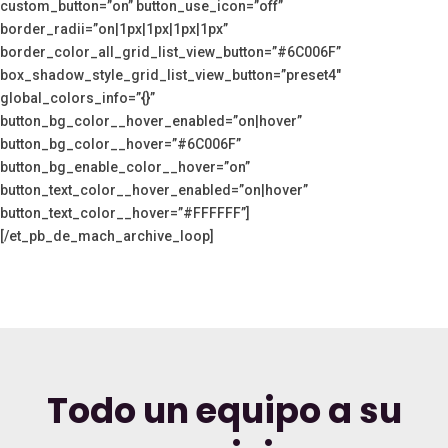
custom_button=”on” button_use_icon=”off”
border_radii=”on|1px|1px|1px|1px”
border_color_all_grid_list_view_button=”#6C006F”
box_shadow_style_grid_list_view_button=”preset4″
global_colors_info=”{}”
button_bg_color__hover_enabled=”on|hover”
button_bg_color__hover=”#6C006F”
button_bg_enable_color__hover=”on”
button_text_color__hover_enabled=”on|hover”
button_text_color__hover=”#FFFFFF”]
[/et_pb_de_mach_archive_loop]
Todo un equipo a su