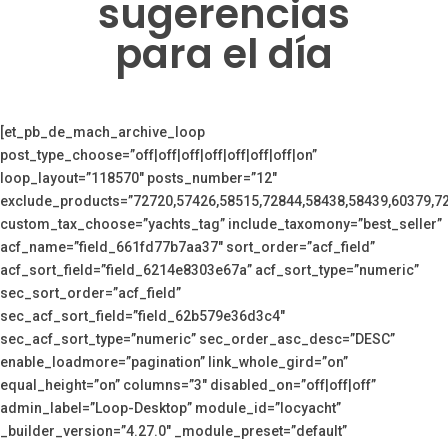
sugerencias
para el día
[et_pb_de_mach_archive_loop
post_type_choose=”off|off|off|off|off|off|off|on”
loop_layout=”118570″ posts_number=”12″
exclude_products=”72720,57426,58515,72844,58438,58439,60379,7
custom_tax_choose=”yachts_tag” include_taxomony=”best_seller”
acf_name=”field_661fd77b7aa37″ sort_order=”acf_field”
acf_sort_field=”field_6214e8303e67a” acf_sort_type=”numeric”
sec_sort_order=”acf_field”
sec_acf_sort_field=”field_62b579e36d3c4″
sec_acf_sort_type=”numeric” sec_order_asc_desc=”DESC”
enable_loadmore=”pagination” link_whole_gird=”on”
equal_height=”on” columns=”3″ disabled_on=”off|off|off”
admin_label=”Loop-Desktop” module_id=”locyacht”
_builder_version=”4.27.0″ _module_preset=”default”