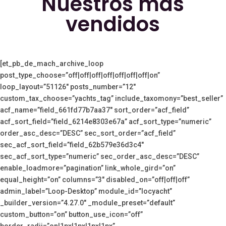
Nuestros más
vendidos
[et_pb_de_mach_archive_loop
post_type_choose=”off|off|off|off|off|off|off|on”
loop_layout=”51126″ posts_number=”12″
custom_tax_choose=”yachts_tag” include_taxomony=”best_seller”
acf_name=”field_661fd77b7aa37″ sort_order=”acf_field”
acf_sort_field=”field_6214e8303e67a” acf_sort_type=”numeric”
order_asc_desc=”DESC” sec_sort_order=”acf_field”
sec_acf_sort_field=”field_62b579e36d3c4″
sec_acf_sort_type=”numeric” sec_order_asc_desc=”DESC”
enable_loadmore=”pagination” link_whole_gird=”on”
equal_height=”on” columns=”3″ disabled_on=”off|off|off”
admin_label=”Loop-Desktop” module_id=”locyacht”
_builder_version=”4.27.0″ _module_preset=”default”
custom_button=”on” button_use_icon=”off”
border_radii=”on|1px|1px|1px|1px”