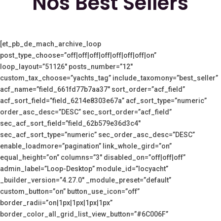
Nos Best Sellers
[et_pb_de_mach_archive_loop
post_type_choose=”off|off|off|off|off|off|off|on”
loop_layout=”51126″ posts_number=”12″
custom_tax_choose=”yachts_tag” include_taxomony=”best_seller”
acf_name=”field_661fd77b7aa37″ sort_order=”acf_field”
acf_sort_field=”field_6214e8303e67a” acf_sort_type=”numeric”
order_asc_desc=”DESC” sec_sort_order=”acf_field”
sec_acf_sort_field=”field_62b579e36d3c4″
sec_acf_sort_type=”numeric” sec_order_asc_desc=”DESC”
enable_loadmore=”pagination” link_whole_gird=”on”
equal_height=”on” columns=”3″ disabled_on=”off|off|off”
admin_label=”Loop-Desktop” module_id=”locyacht”
_builder_version=”4.27.0″ _module_preset=”default”
custom_button=”on” button_use_icon=”off”
border_radii=”on|1px|1px|1px|1px”
border_color_all_grid_list_view_button=”#6C006F”