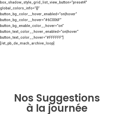
box_shadow_style_grid_list_view_button=”preset4″
global_colors_info=”{}”
button_bg_color__hover_enabled=”on|hover”
button_bg_color__hover=”#6C006F”
button_bg_enable_color__hover=”on”
button_text_color__hover_enabled=”on|hover”
button_text_color__hover=”#FFFFFF”]
[/et_pb_de_mach_archive_loop]
Nos Suggestions
à la journée