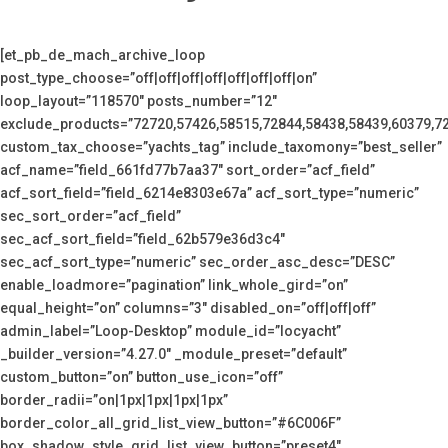
[et_pb_de_mach_archive_loop
post_type_choose=”off|off|off|off|off|off|off|on”
loop_layout=”118570″ posts_number=”12″
exclude_products=”72720,57426,58515,72844,58438,58439,60379,7
custom_tax_choose=”yachts_tag” include_taxomony=”best_seller”
acf_name=”field_661fd77b7aa37″ sort_order=”acf_field”
acf_sort_field=”field_6214e8303e67a” acf_sort_type=”numeric”
sec_sort_order=”acf_field”
sec_acf_sort_field=”field_62b579e36d3c4″
sec_acf_sort_type=”numeric” sec_order_asc_desc=”DESC”
enable_loadmore=”pagination” link_whole_gird=”on”
equal_height=”on” columns=”3″ disabled_on=”off|off|off”
admin_label=”Loop-Desktop” module_id=”locyacht”
_builder_version=”4.27.0″ _module_preset=”default”
custom_button=”on” button_use_icon=”off”
border_radii=”on|1px|1px|1px|1px”
border_color_all_grid_list_view_button=”#6C006F”
box_shadow_style_grid_list_view_button=”preset4″