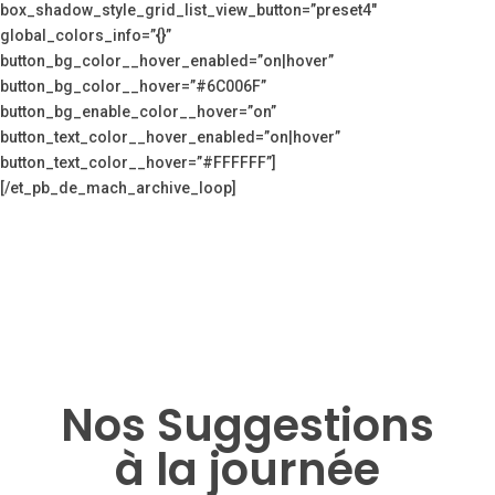
box_shadow_style_grid_list_view_button=”preset4″
global_colors_info=”{}”
button_bg_color__hover_enabled=”on|hover”
button_bg_color__hover=”#6C006F”
button_bg_enable_color__hover=”on”
button_text_color__hover_enabled=”on|hover”
button_text_color__hover=”#FFFFFF”]
[/et_pb_de_mach_archive_loop]
Nos Suggestions
à la journée