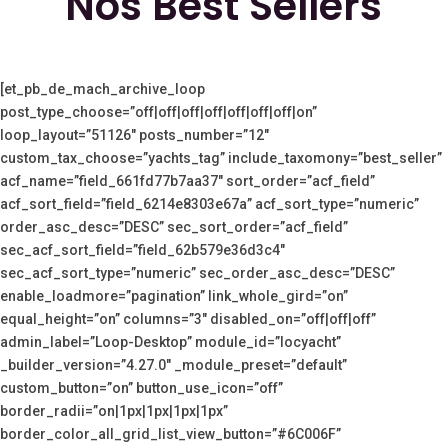
Nos Best Sellers
[et_pb_de_mach_archive_loop
post_type_choose=”off|off|off|off|off|off|off|on”
loop_layout=”51126″ posts_number=”12″
custom_tax_choose=”yachts_tag” include_taxomony=”best_seller”
acf_name=”field_661fd77b7aa37″ sort_order=”acf_field”
acf_sort_field=”field_6214e8303e67a” acf_sort_type=”numeric”
order_asc_desc=”DESC” sec_sort_order=”acf_field”
sec_acf_sort_field=”field_62b579e36d3c4″
sec_acf_sort_type=”numeric” sec_order_asc_desc=”DESC”
enable_loadmore=”pagination” link_whole_gird=”on”
equal_height=”on” columns=”3″ disabled_on=”off|off|off”
admin_label=”Loop-Desktop” module_id=”locyacht”
_builder_version=”4.27.0″ _module_preset=”default”
custom_button=”on” button_use_icon=”off”
border_radii=”on|1px|1px|1px|1px”
border_color_all_grid_list_view_button=”#6C006F”