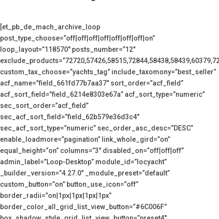
[et_pb_de_mach_archive_loop
post_type_choose=”off|off|off|off|off|off|off|on”
loop_layout=”118570″ posts_number=”12″
exclude_products=”72720,57426,58515,72844,58438,58439,60379,7
custom_tax_choose=”yachts_tag” include_taxomony=”best_seller”
acf_name=”field_661fd77b7aa37″ sort_order=”acf_field”
acf_sort_field=”field_6214e8303e67a” acf_sort_type=”numeric”
sec_sort_order=”acf_field”
sec_acf_sort_field=”field_62b579e36d3c4″
sec_acf_sort_type=”numeric” sec_order_asc_desc=”DESC”
enable_loadmore=”pagination” link_whole_gird=”on”
equal_height=”on” columns=”3″ disabled_on=”off|off|off”
admin_label=”Loop-Desktop” module_id=”locyacht”
_builder_version=”4.27.0″ _module_preset=”default”
custom_button=”on” button_use_icon=”off”
border_radii=”on|1px|1px|1px|1px”
border_color_all_grid_list_view_button=”#6C006F”
box_shadow_style_grid_list_view_button=”preset4″