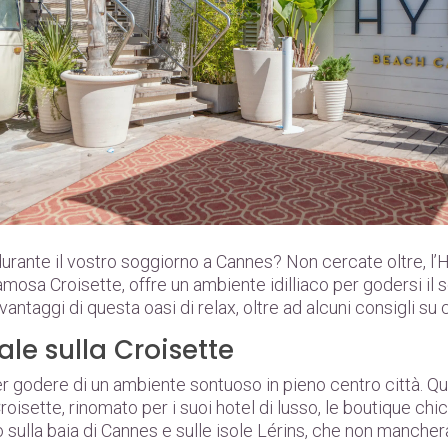
urante il vostro soggiorno a Cannes? Non cercate oltre, l
amosa Croisette, offre un ambiente idilliaco per godersi il s
 vantaggi di questa oasi di relax, oltre ad alcuni consigli su
le sulla Croisette
r godere di un ambiente sontuoso in pieno centro città. Que
isette, rinomato per i suoi hotel di lusso, le boutique chic e
ulla baia di Cannes e sulle isole Lérins, che non mancherà 