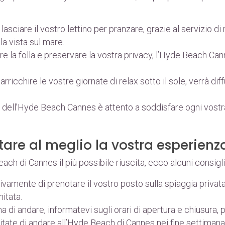
 lasciare il vostro lettino per pranzare, grazie al servizio di
a vista sul mare.
tare la folla e preservare la vostra privacy, l’Hyde Beach C
r arricchire le vostre giornate di relax sotto il sole, verrà 
am dell’Hyde Beach Cannes è attento a soddisfare ogni vostra
ttare al meglio la vostra esperienz
ach di Cannes il più possibile riuscita, ecco alcuni consigl
vivamente di prenotare il vostro posto sulla spiaggia priv
itata.
ma di andare, informatevi sugli orari di apertura e chiusura, 
vitate di andare all’Hyde Beach di Cannes nei fine settiman