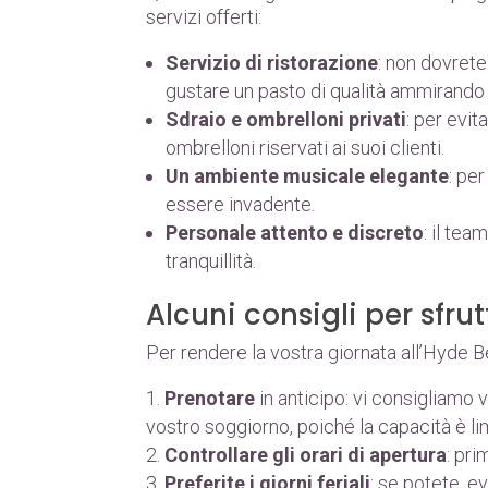
servizi offerti:
Servizio di ristorazione
: non dovrete
gustare un pasto di qualità ammirando l
Sdraio e ombrelloni privati
: per evi
ombrelloni riservati ai suoi clienti.
Un ambiente musicale elegante
: pe
essere invadente.
Personale attento e discreto
: il te
tranquillità.
Alcuni consigli per sfru
Per rendere la vostra giornata all’Hyde Be
Prenotare
in anticipo: vi consigliamo 
vostro soggiorno, poiché la capacità è lim
Controllare gli orari di apertura
: pri
Preferite i giorni feriali
: se potete, e