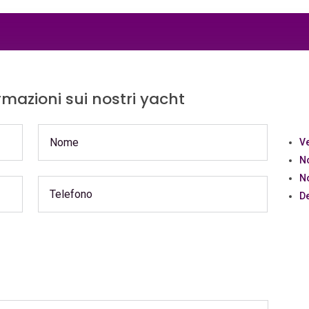
ormazioni sui nostri yacht
Ve
N
No
De