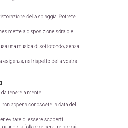
 ristorazione della spiaggia. Potrete
annes mette a disposizione sdraio e
diffusa una musica di sottofondo, senza
 esigenza, nel rispetto della vostra
a
i da tenere a mente:
ata non appena conoscete la data del
per evitare di essere scoperti.
a, quando la folla è generalmente più