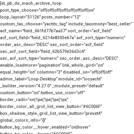
[et_pb_de_mach_archive_loop
post_type_choose=”off|off|off|off|off|off|off|on”
loop_layout=”51126″ posts_number=”12″
custom_tax_choose=”yachts_tag” include_taxomony=”best_seller”
acf_name=”field_661fd77b7aa37″ sort_order=”acf_field”
acf_sort_field=”field_6214e8303e67a” acf_sort_type=”numeric”
order_asc_desc=”DESC” sec_sort_order=”acf_field”
sec_acf_sort_field=”field_62b579e36d3c4″
sec_acf_sort_type=”numeric” sec_order_asc_desc=”DESC”
enable_loadmore=”pagination” link_whole_gird=”on”
equal_height=”on” columns=”3″ disabled_on=”off|off|off”
admin_label=”Loop-Desktop” module_id=”locyacht”
_builder_version=”4.27.0″ _module_preset=”default”
custom_button=”on” button_use_icon=”off”
border_radii=”on|1px|1px|1px|1px”
border_color_all_grid_list_view_button=”#6C006F”
box_shadow_style_grid_list_view_button=”preset4″
global_colors_info=”{}”
button_bg_color__hover_enabled=”on|hover”
button_bg_color__hover=”#6C006F”