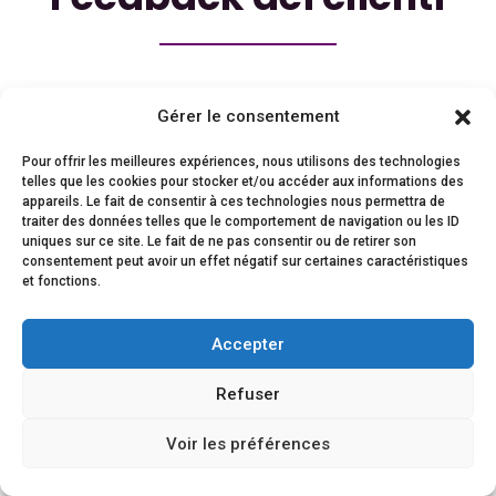
La soddisfazione dei nostri clienti è dimostrata dalla
Gérer le consentement
loro fedeltà e dalla rinnovata fiducia nei nostri
confronti.
Pour offrir les meilleures expériences, nous utilisons des technologies
telles que les cookies pour stocker et/ou accéder aux informations des
appareils. Le fait de consentir à ces technologies nous permettra de
traiter des données telles que le comportement de navigation ou les ID
uniques sur ce site. Le fait de ne pas consentir ou de retirer son
consentement peut avoir un effet négatif sur certaines caractéristiques
et fonctions.
Accepter
Refuser
Voir les préférences