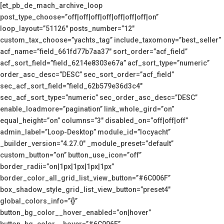
[et_pb_de_mach_archive_loop
post_type_choose=”off|off|off|off|off|off|off|on”
loop_layout=”51126″ posts_number=”12″
custom_tax_choose=”yachts_tag” include_taxomony=”best_seller”
acf_name=”field_661fd77b7aa37″ sort_order=”acf_field”
acf_sort_field=”field_6214e8303e67a” acf_sort_type=”numeric”
order_asc_desc=”DESC” sec_sort_order=”acf_field”
sec_acf_sort_field=”field_62b579e36d3c4″
sec_acf_sort_type=”numeric” sec_order_asc_desc=”DESC”
enable_loadmore=”pagination” link_whole_gird=”on”
equal_height=”on” columns=”3″ disabled_on=”off|off|off”
admin_label=”Loop-Desktop” module_id=”locyacht”
_builder_version=”4.27.0″ _module_preset=”default”
custom_button=”on” button_use_icon=”off”
border_radii=”on|1px|1px|1px|1px”
border_color_all_grid_list_view_button=”#6C006F”
box_shadow_style_grid_list_view_button=”preset4″
global_colors_info=”{}”
button_bg_color__hover_enabled=”on|hover”
button_bg_color__hover=”#6C006F”