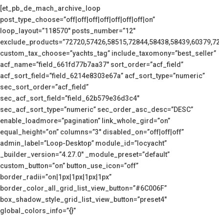
[et_pb_de_mach_archive_loop
post_type_choose=”off|off|off|off|off|off|off|on”
loop_layout=”118570″ posts_number=”12″
exclude_products=”72720,57426,58515,72844,58438,58439,60379,7
custom_tax_choose=”yachts_tag” include_taxomony=”best_seller”
acf_name=”field_661fd77b7aa37″ sort_order=”acf_field”
acf_sort_field=”field_6214e8303e67a” acf_sort_type=”numeric”
sec_sort_order=”acf_field”
sec_acf_sort_field=”field_62b579e36d3c4″
sec_acf_sort_type=”numeric” sec_order_asc_desc=”DESC”
enable_loadmore=”pagination” link_whole_gird=”on”
equal_height=”on” columns=”3″ disabled_on=”off|off|off”
admin_label=”Loop-Desktop” module_id=”locyacht”
_builder_version=”4.27.0″ _module_preset=”default”
custom_button=”on” button_use_icon=”off”
border_radii=”on|1px|1px|1px|1px”
border_color_all_grid_list_view_button=”#6C006F”
box_shadow_style_grid_list_view_button=”preset4″
global_colors_info=”{}”