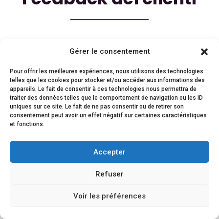
La soddisfazione dei nostri clienti è dimostrata dalla
Gérer le consentement
loro fedeltà e dalla rinnovata fiducia nei nostri
confronti.
Pour offrir les meilleures expériences, nous utilisons des technologies
telles que les cookies pour stocker et/ou accéder aux informations des
appareils. Le fait de consentir à ces technologies nous permettra de
traiter des données telles que le comportement de navigation ou les ID
uniques sur ce site. Le fait de ne pas consentir ou de retirer son
consentement peut avoir un effet négatif sur certaines caractéristiques
et fonctions.
Accepter
Refuser
Voir les préférences