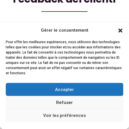
La soddisfazione dei nostri clienti è dimostrata dalla
Gérer le consentement
loro fedeltà e dalla rinnovata fiducia nei nostri
confronti.
Pour offrir les meilleures expériences, nous utilisons des technologies
telles que les cookies pour stocker et/ou accéder aux informations des
appareils. Le fait de consentir à ces technologies nous permettra de
traiter des données telles que le comportement de navigation ou les ID
uniques sur ce site. Le fait de ne pas consentir ou de retirer son
consentement peut avoir un effet négatif sur certaines caractéristiques
et fonctions.
Accepter
Refuser
Voir les préférences