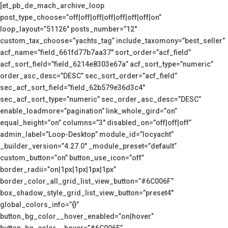
[et_pb_de_mach_archive_loop
post_type_choose=”off|off|off|off|off|off|off|on”
loop_layout=”51126″ posts_number=”12″
custom_tax_choose=”yachts_tag” include_taxomony=”best_seller”
acf_name=”field_661fd77b7aa37″ sort_order=”acf_field”
acf_sort_field=”field_6214e8303e67a” acf_sort_type=”numeric”
order_asc_desc=”DESC” sec_sort_order=”acf_field”
sec_acf_sort_field=”field_62b579e36d3c4″
sec_acf_sort_type=”numeric” sec_order_asc_desc=”DESC”
enable_loadmore=”pagination” link_whole_gird=”on”
equal_height=”on” columns=”3″ disabled_on=”off|off|off”
admin_label=”Loop-Desktop” module_id=”locyacht”
_builder_version=”4.27.0″ _module_preset=”default”
custom_button=”on” button_use_icon=”off”
border_radii=”on|1px|1px|1px|1px”
border_color_all_grid_list_view_button=”#6C006F”
box_shadow_style_grid_list_view_button=”preset4″
global_colors_info=”{}”
button_bg_color__hover_enabled=”on|hover”
button_bg_color__hover=”#6C006F”