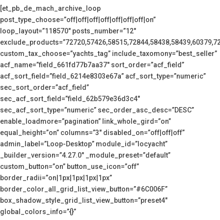
[et_pb_de_mach_archive_loop
post_type_choose=”off|off|off|off|off|off|off|on”
loop_layout=”118570″ posts_number=”12″
exclude_products=”72720,57426,58515,72844,58438,58439,60379,7
custom_tax_choose=”yachts_tag” include_taxomony=”best_seller”
acf_name=”field_661fd77b7aa37″ sort_order=”acf_field”
acf_sort_field=”field_6214e8303e67a” acf_sort_type=”numeric”
sec_sort_order=”acf_field”
sec_acf_sort_field=”field_62b579e36d3c4″
sec_acf_sort_type=”numeric” sec_order_asc_desc=”DESC”
enable_loadmore=”pagination” link_whole_gird=”on”
equal_height=”on” columns=”3″ disabled_on=”off|off|off”
admin_label=”Loop-Desktop” module_id=”locyacht”
_builder_version=”4.27.0″ _module_preset=”default”
custom_button=”on” button_use_icon=”off”
border_radii=”on|1px|1px|1px|1px”
border_color_all_grid_list_view_button=”#6C006F”
box_shadow_style_grid_list_view_button=”preset4″
global_colors_info=”{}”