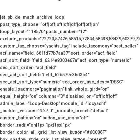
[et_pb_de_mach_archive_loop
post_type_choose=”off|off|off|off|off|off|off|on”
loop_layout=”118570″ posts_number=”12″
exclude_products=”72720,57426,58515,72844,58438,58439,60379,7
custom_tax_choose=”yachts_tag” include_taxomony=”best_seller”
acf_name=”field_661fd77b7aa37″ sort_order=”acf_field”
acf_sort_field=”field_6214e8303e67a” acf_sort_type=”numeric”
sec_sort_order=”acf_field”
sec_acf_sort_field=”field_62b579e36d3c4″
sec_acf_sort_type=”numeric” sec_order_asc_desc=”DESC”
enable_loadmore=”pagination” link_whole_gird=”on”
equal_height=”on” columns=”3″ disabled_on=”off|off|off”
admin_label=”Loop-Desktop” module_id=”locyacht”
_builder_version=”4.27.0″ _module_preset=”default”
custom_button=”on” button_use_icon=”off”
border_radii=”on|1px|1px|1px|1px”
border_color_all_grid_list_view_button=”#6C006F”
box_shadow_style_grid_list_view_button=”preset4″