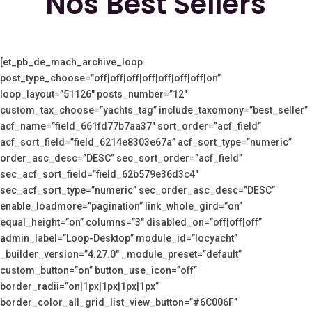
Nos Best Sellers
[et_pb_de_mach_archive_loop
post_type_choose=”off|off|off|off|off|off|off|on”
loop_layout=”51126″ posts_number=”12″
custom_tax_choose=”yachts_tag” include_taxomony=”best_seller”
acf_name=”field_661fd77b7aa37″ sort_order=”acf_field”
acf_sort_field=”field_6214e8303e67a” acf_sort_type=”numeric”
order_asc_desc=”DESC” sec_sort_order=”acf_field”
sec_acf_sort_field=”field_62b579e36d3c4″
sec_acf_sort_type=”numeric” sec_order_asc_desc=”DESC”
enable_loadmore=”pagination” link_whole_gird=”on”
equal_height=”on” columns=”3″ disabled_on=”off|off|off”
admin_label=”Loop-Desktop” module_id=”locyacht”
_builder_version=”4.27.0″ _module_preset=”default”
custom_button=”on” button_use_icon=”off”
border_radii=”on|1px|1px|1px|1px”
border_color_all_grid_list_view_button=”#6C006F”