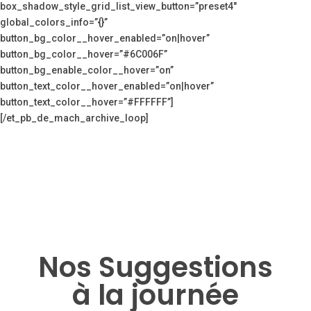
box_shadow_style_grid_list_view_button=”preset4″
global_colors_info=”{}”
button_bg_color__hover_enabled=”on|hover”
button_bg_color__hover=”#6C006F”
button_bg_enable_color__hover=”on”
button_text_color__hover_enabled=”on|hover”
button_text_color__hover=”#FFFFFF”]
[/et_pb_de_mach_archive_loop]
Nos Suggestions
à la journée