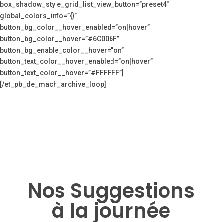
box_shadow_style_grid_list_view_button=”preset4″
global_colors_info=”{}”
button_bg_color__hover_enabled=”on|hover”
button_bg_color__hover=”#6C006F”
button_bg_enable_color__hover=”on”
button_text_color__hover_enabled=”on|hover”
button_text_color__hover=”#FFFFFF”]
[/et_pb_de_mach_archive_loop]
Nos Suggestions
à la journée