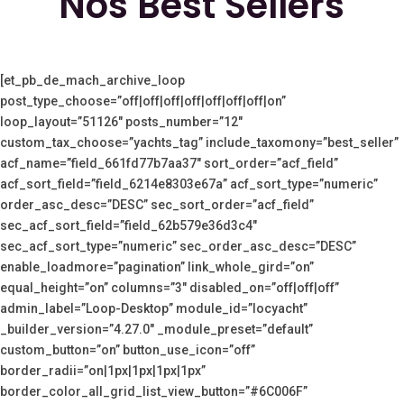
Nos Best Sellers
[et_pb_de_mach_archive_loop
post_type_choose=”off|off|off|off|off|off|off|on”
loop_layout=”51126″ posts_number=”12″
custom_tax_choose=”yachts_tag” include_taxomony=”best_seller”
acf_name=”field_661fd77b7aa37″ sort_order=”acf_field”
acf_sort_field=”field_6214e8303e67a” acf_sort_type=”numeric”
order_asc_desc=”DESC” sec_sort_order=”acf_field”
sec_acf_sort_field=”field_62b579e36d3c4″
sec_acf_sort_type=”numeric” sec_order_asc_desc=”DESC”
enable_loadmore=”pagination” link_whole_gird=”on”
equal_height=”on” columns=”3″ disabled_on=”off|off|off”
admin_label=”Loop-Desktop” module_id=”locyacht”
_builder_version=”4.27.0″ _module_preset=”default”
custom_button=”on” button_use_icon=”off”
border_radii=”on|1px|1px|1px|1px”
border_color_all_grid_list_view_button=”#6C006F”