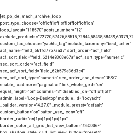
[et_pb_de_mach_archive_loop
post_type_choose=”off|off|off|off|off|off|off|on”
loop_layout=”118570″ posts_number=”12″
exclude_products=”72720,57426,58515,72844,58438,58439,60379,7
custom_tax_choose=”yachts_tag” include_taxomony=”best_seller”
acf_name=”field_661fd77b7aa37″ sort_order=”acf_field”
acf_sort_field=”field_6214e8303e67a” acf_sort_type=”numeric”
sec_sort_order=”acf_field”
sec_acf_sort_field=”field_62b579e36d3c4″
sec_acf_sort_type=”numeric” sec_order_asc_desc=”DESC”
enable_loadmore=”pagination” link_whole_gird=”on”
equal_height=”on” columns=”3″ disabled_on=”off|off|off”
admin_label=”Loop-Desktop” module_id=”locyacht”
_builder_version=”4.27.0″ _module_preset=”default”
custom_button=”on” button_use_icon=”off”
border_radii=”on|1px|1px|1px|1px”
border_color_all_grid_list_view_button=”#6C006F”
box_shadow_style_grid_list_view_button=”preset4″