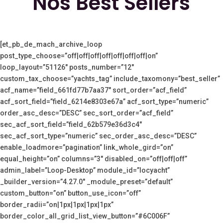
Nos Best Sellers
[et_pb_de_mach_archive_loop
post_type_choose=”off|off|off|off|off|off|off|on”
loop_layout=”51126″ posts_number=”12″
custom_tax_choose=”yachts_tag” include_taxomony=”best_seller”
acf_name=”field_661fd77b7aa37″ sort_order=”acf_field”
acf_sort_field=”field_6214e8303e67a” acf_sort_type=”numeric”
order_asc_desc=”DESC” sec_sort_order=”acf_field”
sec_acf_sort_field=”field_62b579e36d3c4″
sec_acf_sort_type=”numeric” sec_order_asc_desc=”DESC”
enable_loadmore=”pagination” link_whole_gird=”on”
equal_height=”on” columns=”3″ disabled_on=”off|off|off”
admin_label=”Loop-Desktop” module_id=”locyacht”
_builder_version=”4.27.0″ _module_preset=”default”
custom_button=”on” button_use_icon=”off”
border_radii=”on|1px|1px|1px|1px”
border_color_all_grid_list_view_button=”#6C006F”