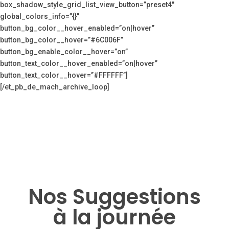
box_shadow_style_grid_list_view_button=”preset4″
global_colors_info=”{}”
button_bg_color__hover_enabled=”on|hover”
button_bg_color__hover=”#6C006F”
button_bg_enable_color__hover=”on”
button_text_color__hover_enabled=”on|hover”
button_text_color__hover=”#FFFFFF”]
[/et_pb_de_mach_archive_loop]
Nos Suggestions
à la journée