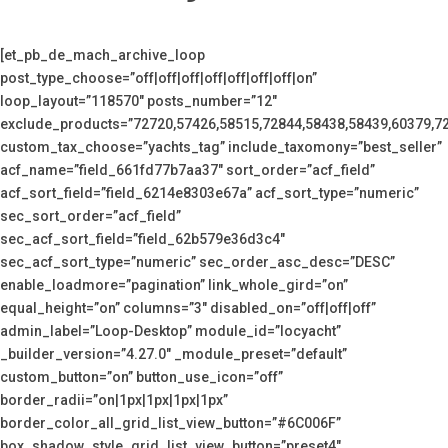
[et_pb_de_mach_archive_loop
post_type_choose=”off|off|off|off|off|off|off|on”
loop_layout=”118570″ posts_number=”12″
exclude_products=”72720,57426,58515,72844,58438,58439,60379,7
custom_tax_choose=”yachts_tag” include_taxomony=”best_seller”
acf_name=”field_661fd77b7aa37″ sort_order=”acf_field”
acf_sort_field=”field_6214e8303e67a” acf_sort_type=”numeric”
sec_sort_order=”acf_field”
sec_acf_sort_field=”field_62b579e36d3c4″
sec_acf_sort_type=”numeric” sec_order_asc_desc=”DESC”
enable_loadmore=”pagination” link_whole_gird=”on”
equal_height=”on” columns=”3″ disabled_on=”off|off|off”
admin_label=”Loop-Desktop” module_id=”locyacht”
_builder_version=”4.27.0″ _module_preset=”default”
custom_button=”on” button_use_icon=”off”
border_radii=”on|1px|1px|1px|1px”
border_color_all_grid_list_view_button=”#6C006F”
box_shadow_style_grid_list_view_button=”preset4″