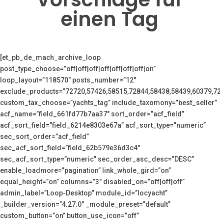
einen Tag
[et_pb_de_mach_archive_loop
post_type_choose=”off|off|off|off|off|off|off|on”
loop_layout=”118570″ posts_number=”12″
exclude_products=”72720,57426,58515,72844,58438,58439,60379,7
custom_tax_choose=”yachts_tag” include_taxomony=”best_seller”
acf_name=”field_661fd77b7aa37″ sort_order=”acf_field”
acf_sort_field=”field_6214e8303e67a” acf_sort_type=”numeric”
sec_sort_order=”acf_field”
sec_acf_sort_field=”field_62b579e36d3c4″
sec_acf_sort_type=”numeric” sec_order_asc_desc=”DESC”
enable_loadmore=”pagination” link_whole_gird=”on”
equal_height=”on” columns=”3″ disabled_on=”off|off|off”
admin_label=”Loop-Desktop” module_id=”locyacht”
_builder_version=”4.27.0″ _module_preset=”default”
custom_button=”on” button_use_icon=”off”