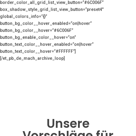
border_color_all_grid_list_view_button=”#6C006F”
box_shadow_style_grid_list_view_button=”preset4″
global_colors_info=”{}”
button_bg_color__hover_enabled=”on|hover”
button_bg_color__hover=”#6C006F”
button_bg_enable_color__hover=”on”
button_text_color__hover_enabled=”on|hover”
button_text_color__hover=”#FFFFFF”]
[/et_pb_de_mach_archive_loop]
Unsere
Vorschläge für