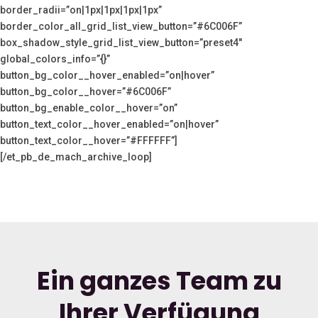
border_radii=”on|1px|1px|1px|1px”
border_color_all_grid_list_view_button=”#6C006F”
box_shadow_style_grid_list_view_button=”preset4″
global_colors_info=”{}”
button_bg_color__hover_enabled=”on|hover”
button_bg_color__hover=”#6C006F”
button_bg_enable_color__hover=”on”
button_text_color__hover_enabled=”on|hover”
button_text_color__hover=”#FFFFFF”]
[/et_pb_de_mach_archive_loop]
Ein ganzes Team zu
Ihrer Verfügung