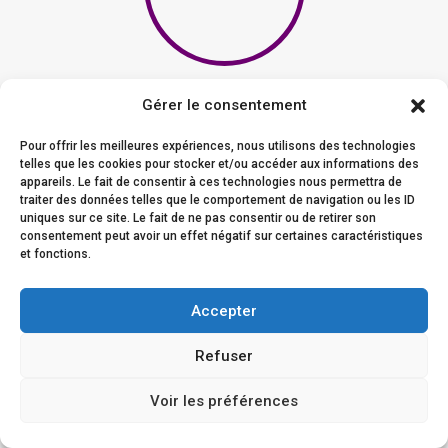
Zufriedene
Gérer le consentement
Kunden
Pour offrir les meilleures expériences, nous utilisons des technologies
telles que les cookies pour stocker et/ou accéder aux informations des
appareils. Le fait de consentir à ces technologies nous permettra de
Alle unsere Kunden sind von unserem Service und unseren
traiter des données telles que le comportement de navigation ou les ID
Leistungen begeistert.
uniques sur ce site. Le fait de ne pas consentir ou de retirer son
consentement peut avoir un effet négatif sur certaines caractéristiques
et fonctions.
Accepter
Kundenfeedback
Refuser
Voir les préférences