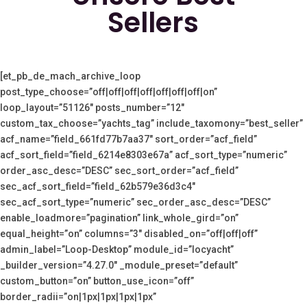
Sellers
[et_pb_de_mach_archive_loop
post_type_choose=”off|off|off|off|off|off|off|on”
loop_layout=”51126″ posts_number=”12″
custom_tax_choose=”yachts_tag” include_taxomony=”best_seller”
acf_name=”field_661fd77b7aa37″ sort_order=”acf_field”
acf_sort_field=”field_6214e8303e67a” acf_sort_type=”numeric”
order_asc_desc=”DESC” sec_sort_order=”acf_field”
sec_acf_sort_field=”field_62b579e36d3c4″
sec_acf_sort_type=”numeric” sec_order_asc_desc=”DESC”
enable_loadmore=”pagination” link_whole_gird=”on”
equal_height=”on” columns=”3″ disabled_on=”off|off|off”
admin_label=”Loop-Desktop” module_id=”locyacht”
_builder_version=”4.27.0″ _module_preset=”default”
custom_button=”on” button_use_icon=”off”
border_radii=”on|1px|1px|1px|1px”