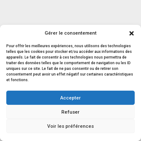
MALEDIVEN
Gérer le consentement
Pour offrir les meilleures expériences, nous utilisons des technologies
telles que les cookies pour stocker et/ou accéder aux informations des
appareils. Le fait de consentir à ces technologies nous permettra de
traiter des données telles que le comportement de navigation ou les ID
uniques sur ce site. Le fait de ne pas consentir ou de retirer son
Die Malediven sind gleichbedeutend mit dem Paradies
consentement peut avoir un effet négatif sur certaines caractéristiques
auf Erden. Segeln Sie von Atoll zu Atoll, erkunden Sie
et fonctions.
die lebensfrohe Unterwasserwelt und genießen Sie den
Accepter
unvergleichlichen Luxus und die Gelassenheit dieser
tropischen Oase.
Refuser
Voir les préférences