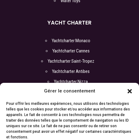
Water Toys
YACHT CHARTER
Yachtcharter Monaco
Yachtcharter Cannes
Yachtcharter Saint-Tropez
Yachtcharter Antibes
Yachtcharter Nizza
Gérer le consentement
COORDONNEREN
Pour offrir les meilleures expériences, nous utilisons des technologies
telles que les cookies pour stocker et/ou accéder aux informations des
appareils. Le fait de consentir à ces technologies nous permettra de
Büro :
traiter des données telles que le comportement de navigation ou les ID
ATI Yachts
uniques sur ce site. Le fait de ne pas consentir ou de retirer son
17 boulevard de la Croisette
consentement peut avoir un effet négatif sur certaines caractéristiques
06400 Cannes
et fonctions.