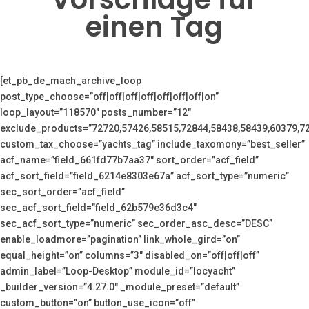
einen Tag
[et_pb_de_mach_archive_loop
post_type_choose=”off|off|off|off|off|off|off|on”
loop_layout=”118570″ posts_number=”12″
exclude_products=”72720,57426,58515,72844,58438,58439,60379,7
custom_tax_choose=”yachts_tag” include_taxomony=”best_seller”
acf_name=”field_661fd77b7aa37″ sort_order=”acf_field”
acf_sort_field=”field_6214e8303e67a” acf_sort_type=”numeric”
sec_sort_order=”acf_field”
sec_acf_sort_field=”field_62b579e36d3c4″
sec_acf_sort_type=”numeric” sec_order_asc_desc=”DESC”
enable_loadmore=”pagination” link_whole_gird=”on”
equal_height=”on” columns=”3″ disabled_on=”off|off|off”
admin_label=”Loop-Desktop” module_id=”locyacht”
_builder_version=”4.27.0″ _module_preset=”default”
custom_button=”on” button_use_icon=”off”