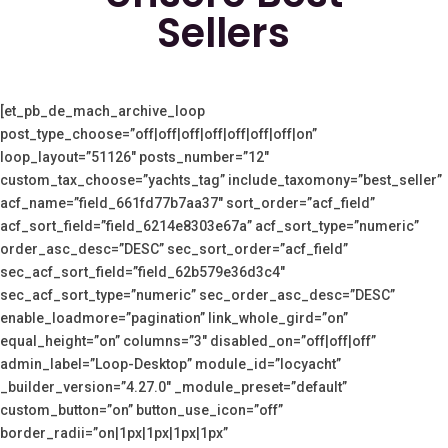
Sellers
[et_pb_de_mach_archive_loop
post_type_choose=”off|off|off|off|off|off|off|on”
loop_layout=”51126″ posts_number=”12″
custom_tax_choose=”yachts_tag” include_taxomony=”best_seller”
acf_name=”field_661fd77b7aa37″ sort_order=”acf_field”
acf_sort_field=”field_6214e8303e67a” acf_sort_type=”numeric”
order_asc_desc=”DESC” sec_sort_order=”acf_field”
sec_acf_sort_field=”field_62b579e36d3c4″
sec_acf_sort_type=”numeric” sec_order_asc_desc=”DESC”
enable_loadmore=”pagination” link_whole_gird=”on”
equal_height=”on” columns=”3″ disabled_on=”off|off|off”
admin_label=”Loop-Desktop” module_id=”locyacht”
_builder_version=”4.27.0″ _module_preset=”default”
custom_button=”on” button_use_icon=”off”
border_radii=”on|1px|1px|1px|1px”