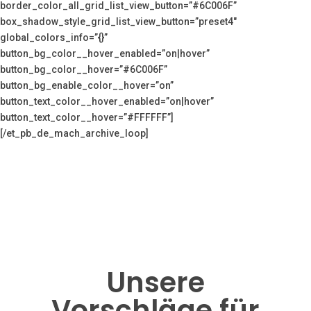
border_color_all_grid_list_view_button=”#6C006F”
box_shadow_style_grid_list_view_button=”preset4″
global_colors_info=”{}”
button_bg_color__hover_enabled=”on|hover”
button_bg_color__hover=”#6C006F”
button_bg_enable_color__hover=”on”
button_text_color__hover_enabled=”on|hover”
button_text_color__hover=”#FFFFFF”]
[/et_pb_de_mach_archive_loop]
Unsere
Vorschläge für