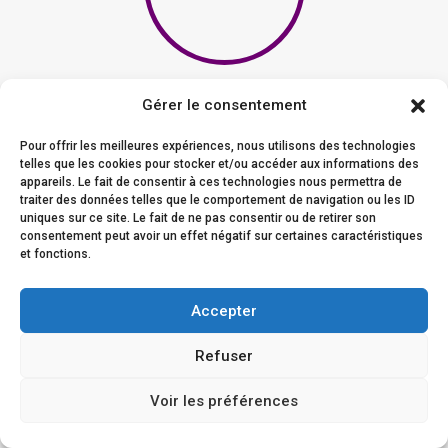
Zufriedene
Gérer le consentement
Kunden
Pour offrir les meilleures expériences, nous utilisons des technologies
telles que les cookies pour stocker et/ou accéder aux informations des
appareils. Le fait de consentir à ces technologies nous permettra de
Alle unsere Kunden sind von unserem Service und unseren
traiter des données telles que le comportement de navigation ou les ID
Leistungen begeistert.
uniques sur ce site. Le fait de ne pas consentir ou de retirer son
consentement peut avoir un effet négatif sur certaines caractéristiques
et fonctions.
Accepter
Kundenfeedback
Refuser
Voir les préférences