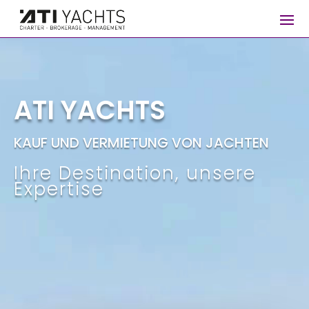
Video-
Player
ATI YACHTS
KAUF UND VERMIETUNG VON JACHTEN
Ihre Destination, unsere
Expertise