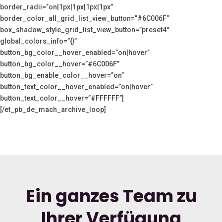
border_radii=”on|1px|1px|1px|1px”
border_color_all_grid_list_view_button=”#6C006F”
box_shadow_style_grid_list_view_button=”preset4″
global_colors_info=”{}”
button_bg_color__hover_enabled=”on|hover”
button_bg_color__hover=”#6C006F”
button_bg_enable_color__hover=”on”
button_text_color__hover_enabled=”on|hover”
button_text_color__hover=”#FFFFFF”]
[/et_pb_de_mach_archive_loop]
Ein ganzes Team zu
Ihrer Verfügung