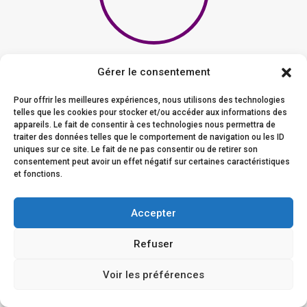
Zufriedene
Gérer le consentement
Kunden
Pour offrir les meilleures expériences, nous utilisons des technologies
telles que les cookies pour stocker et/ou accéder aux informations des
appareils. Le fait de consentir à ces technologies nous permettra de
Alle unsere Kunden sind von unserem Service und unseren
traiter des données telles que le comportement de navigation ou les ID
Leistungen begeistert.
uniques sur ce site. Le fait de ne pas consentir ou de retirer son
consentement peut avoir un effet négatif sur certaines caractéristiques
et fonctions.
Accepter
Kundenfeedback
Refuser
Voir les préférences