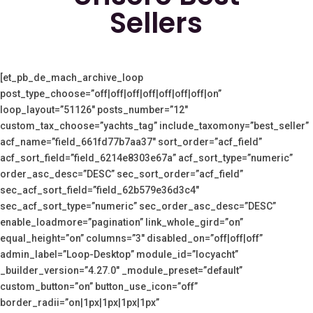
Sellers
[et_pb_de_mach_archive_loop
post_type_choose=”off|off|off|off|off|off|off|on”
loop_layout=”51126″ posts_number=”12″
custom_tax_choose=”yachts_tag” include_taxomony=”best_seller”
acf_name=”field_661fd77b7aa37″ sort_order=”acf_field”
acf_sort_field=”field_6214e8303e67a” acf_sort_type=”numeric”
order_asc_desc=”DESC” sec_sort_order=”acf_field”
sec_acf_sort_field=”field_62b579e36d3c4″
sec_acf_sort_type=”numeric” sec_order_asc_desc=”DESC”
enable_loadmore=”pagination” link_whole_gird=”on”
equal_height=”on” columns=”3″ disabled_on=”off|off|off”
admin_label=”Loop-Desktop” module_id=”locyacht”
_builder_version=”4.27.0″ _module_preset=”default”
custom_button=”on” button_use_icon=”off”
border_radii=”on|1px|1px|1px|1px”