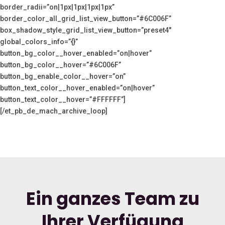
border_radii=”on|1px|1px|1px|1px”
border_color_all_grid_list_view_button=”#6C006F”
box_shadow_style_grid_list_view_button=”preset4″
global_colors_info=”{}”
button_bg_color__hover_enabled=”on|hover”
button_bg_color__hover=”#6C006F”
button_bg_enable_color__hover=”on”
button_text_color__hover_enabled=”on|hover”
button_text_color__hover=”#FFFFFF”]
[/et_pb_de_mach_archive_loop]
Ein ganzes Team zu
Ihrer Verfügung