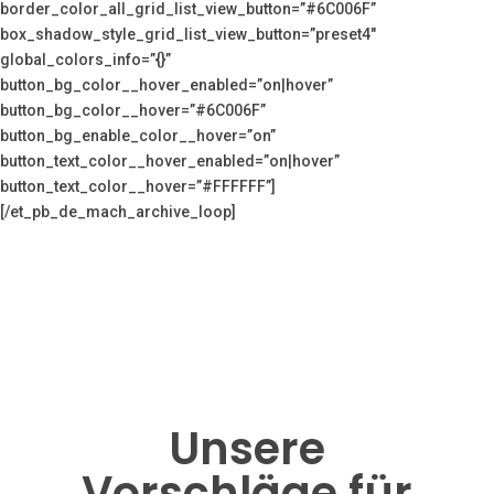
border_color_all_grid_list_view_button=”#6C006F”
box_shadow_style_grid_list_view_button=”preset4″
global_colors_info=”{}”
button_bg_color__hover_enabled=”on|hover”
button_bg_color__hover=”#6C006F”
button_bg_enable_color__hover=”on”
button_text_color__hover_enabled=”on|hover”
button_text_color__hover=”#FFFFFF”]
[/et_pb_de_mach_archive_loop]
Unsere
Vorschläge für