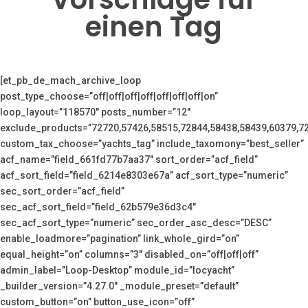
einen Tag
[et_pb_de_mach_archive_loop
post_type_choose=”off|off|off|off|off|off|off|on”
loop_layout=”118570″ posts_number=”12″
exclude_products=”72720,57426,58515,72844,58438,58439,60379,7
custom_tax_choose=”yachts_tag” include_taxomony=”best_seller”
acf_name=”field_661fd77b7aa37″ sort_order=”acf_field”
acf_sort_field=”field_6214e8303e67a” acf_sort_type=”numeric”
sec_sort_order=”acf_field”
sec_acf_sort_field=”field_62b579e36d3c4″
sec_acf_sort_type=”numeric” sec_order_asc_desc=”DESC”
enable_loadmore=”pagination” link_whole_gird=”on”
equal_height=”on” columns=”3″ disabled_on=”off|off|off”
admin_label=”Loop-Desktop” module_id=”locyacht”
_builder_version=”4.27.0″ _module_preset=”default”
custom_button=”on” button_use_icon=”off”