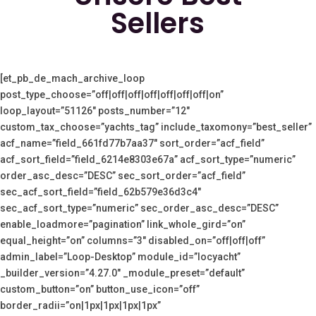
Sellers
[et_pb_de_mach_archive_loop
post_type_choose=”off|off|off|off|off|off|off|on”
loop_layout=”51126″ posts_number=”12″
custom_tax_choose=”yachts_tag” include_taxomony=”best_seller”
acf_name=”field_661fd77b7aa37″ sort_order=”acf_field”
acf_sort_field=”field_6214e8303e67a” acf_sort_type=”numeric”
order_asc_desc=”DESC” sec_sort_order=”acf_field”
sec_acf_sort_field=”field_62b579e36d3c4″
sec_acf_sort_type=”numeric” sec_order_asc_desc=”DESC”
enable_loadmore=”pagination” link_whole_gird=”on”
equal_height=”on” columns=”3″ disabled_on=”off|off|off”
admin_label=”Loop-Desktop” module_id=”locyacht”
_builder_version=”4.27.0″ _module_preset=”default”
custom_button=”on” button_use_icon=”off”
border_radii=”on|1px|1px|1px|1px”