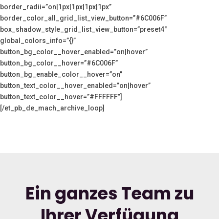
border_radii=”on|1px|1px|1px|1px”
border_color_all_grid_list_view_button=”#6C006F”
box_shadow_style_grid_list_view_button=”preset4″
global_colors_info=”{}”
button_bg_color__hover_enabled=”on|hover”
button_bg_color__hover=”#6C006F”
button_bg_enable_color__hover=”on”
button_text_color__hover_enabled=”on|hover”
button_text_color__hover=”#FFFFFF”]
[/et_pb_de_mach_archive_loop]
Ein ganzes Team zu
Ihrer Verfügung