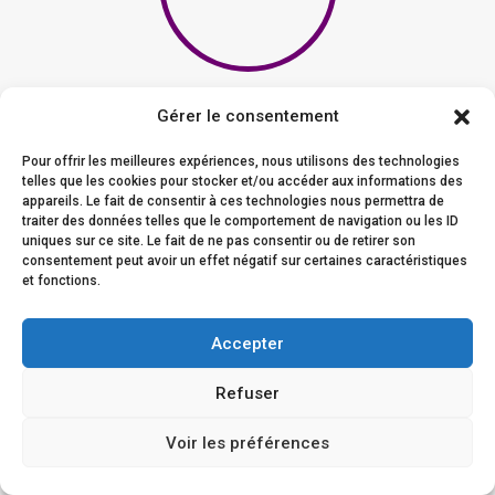
Zufriedene
Gérer le consentement
Kunden
Pour offrir les meilleures expériences, nous utilisons des technologies
telles que les cookies pour stocker et/ou accéder aux informations des
appareils. Le fait de consentir à ces technologies nous permettra de
Alle unsere Kunden sind von unserem Service und unseren
traiter des données telles que le comportement de navigation ou les ID
Leistungen begeistert.
uniques sur ce site. Le fait de ne pas consentir ou de retirer son
consentement peut avoir un effet négatif sur certaines caractéristiques
et fonctions.
Accepter
Kundenfeedback
Refuser
Voir les préférences