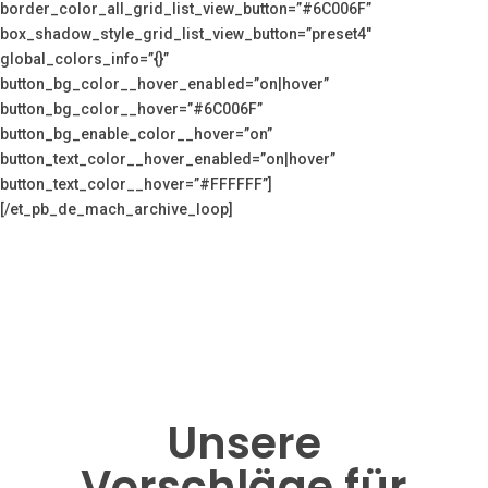
border_color_all_grid_list_view_button=”#6C006F”
box_shadow_style_grid_list_view_button=”preset4″
global_colors_info=”{}”
button_bg_color__hover_enabled=”on|hover”
button_bg_color__hover=”#6C006F”
button_bg_enable_color__hover=”on”
button_text_color__hover_enabled=”on|hover”
button_text_color__hover=”#FFFFFF”]
[/et_pb_de_mach_archive_loop]
Unsere
Vorschläge für