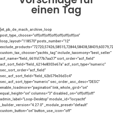
einen Tag
[et_pb_de_mach_archive_loop
post_type_choose=”off|off|off|off|off|off|off|on”
loop_layout=”118570″ posts_number=”12″
exclude_products=”72720,57426,58515,72844,58438,58439,60379,7
custom_tax_choose=”yachts_tag” include_taxomony=”best_seller”
acf_name=”field_661fd77b7aa37″ sort_order=”acf_field”
acf_sort_field=”field_6214e8303e67a” acf_sort_type=”numeric”
sec_sort_order=”acf_field”
sec_acf_sort_field=”field_62b579e36d3c4″
sec_acf_sort_type=”numeric” sec_order_asc_desc=”DESC”
enable_loadmore=”pagination” link_whole_gird=”on”
equal_height=”on” columns=”3″ disabled_on=”off|off|off”
admin_label=”Loop-Desktop” module_id=”locyacht”
_builder_version=”4.27.0″ _module_preset=”default”
custom_button=”on” button_use_icon=”off”