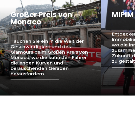
Großer Preis von
MIPIM
Monaco
Entdecken
Immobilie
Tauchen Sie ein in die Welt der
wo die In
Geschwindigkeit und des
zusamme
Glamours beim Großen Preis von
Zukunft 
Monaco, wo die kühnsten Fahrer
zu gestalt
die engen Kurven und
berauschenden Geraden
herausfordern.