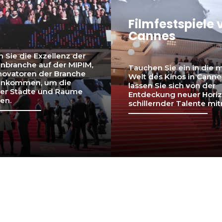
Filmfestspiele 
Cannes
 Sie die Exzellenz der
nbranche auf der MIPIM,
Tauchen Sie ein in die 
novatoren der Branche
Welt des Kinos in Cann
nkommen, um die
lassen Sie sich von der
der Städte und Räume
Entdeckung neuer Hori
en.
schillernder Talente mit