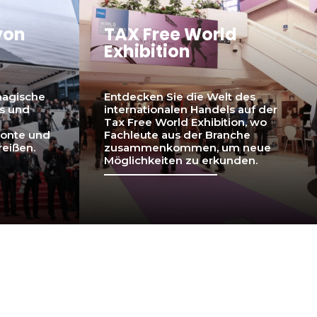
von
TAX Free World
Exhibition
magische
Entdecken Sie die Welt des
es und
internationalen Handels auf der
Tax Free World Exhibition, wo
zonte und
Fachleute aus der Branche
reißen.
zusammenkommen, um neue
Möglichkeiten zu erkunden.